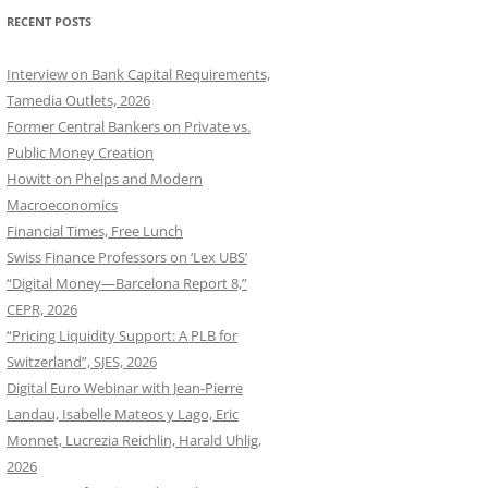
RECENT POSTS
Interview on Bank Capital Requirements,
Tamedia Outlets, 2026
Former Central Bankers on Private vs.
Public Money Creation
Howitt on Phelps and Modern
Macroeconomics
Financial Times, Free Lunch
Swiss Finance Professors on ‘Lex UBS’
“Digital Money—Barcelona Report 8,”
CEPR, 2026
“Pricing Liquidity Support: A PLB for
Switzerland”, SJES, 2026
Digital Euro Webinar with Jean-Pierre
Landau, Isabelle Mateos y Lago, Eric
Monnet, Lucrezia Reichlin, Harald Uhlig,
2026