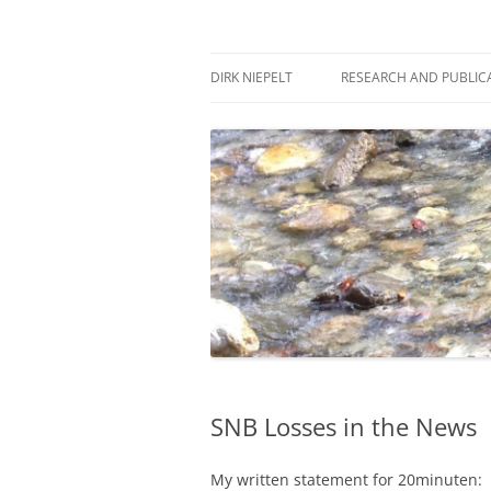
Skip
to
content
πάντα ῥεῖ
Dirk Niepelt
DIRK NIEPELT
RESEARCH AND PUBLIC
SNB Losses in the News
My written statement for 20minuten: