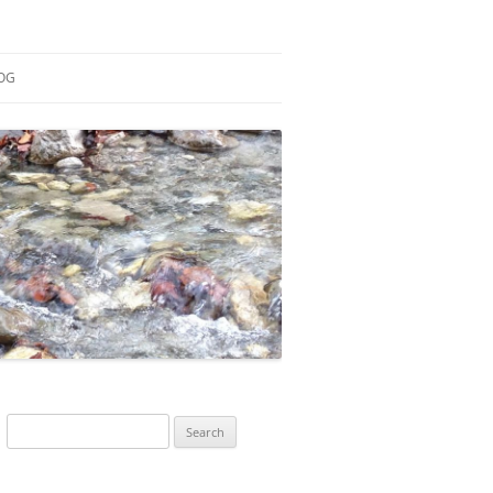
OG
ESEARCH
ONTRIBUTIONS
EACHING
OTES
Search
for: