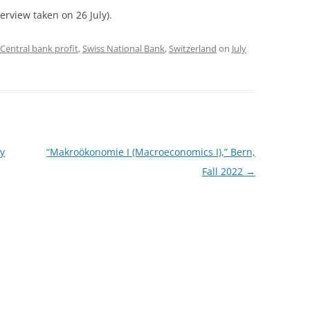
erview taken on 26 July).
Central bank profit
,
Swiss National Bank
,
Switzerland
on
July
cy
“Makroökonomie I (Macroeconomics I),” Bern,
Fall 2022
→