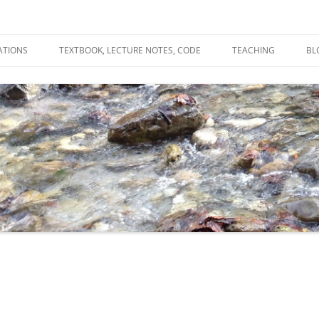
ATIONS
TEXTBOOK, LECTURE NOTES, CODE
TEACHING
BL
R
C
T
N