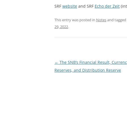
SRF
website
and SRF
Echo der Zeit
(int
This entry was posted in
Notes
and tagged
29, 2022
.
Post
←
The SNB’s Financial Result, Curren
navigation
Reserves, and Distribution Reserve