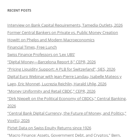
RECENT POSTS
Interview on Bank Capital Requirements, Tamedia Outlets, 2026
Former Central Bankers on Private vs. Public Money Creation
Howitt on Phelps and Modern Macroeconomics
Financial Times, Free Lunch
Swiss Finance Professors on ‘Lex UBS’
“Digital Money—Barcelona Report 8,” CEPR, 2026
“Pricing Liquidity Support: A PLB for Switzerland”, SJES, 2026
Digital Euro Webinar with Jean-Pierre Landau, Isabelle Mateos y
Lago, Eric Monnet, Lucrezia Reichlin, Harald Uhlig, 2026
“Money Uniformity and Retail CBDC,” CEPR, 2026
“Dirk Niepelt on the Political Economy of CBDCs,” Central Banking,
2026
“Central Bank Digital Currency, the Future of Money, and Politics,”
VoxEU, 2026
Pictet Data on Swiss Equity Returns since 1926
“Macro Finance: Assets, Government Debt, and Cryptos,” Bern,