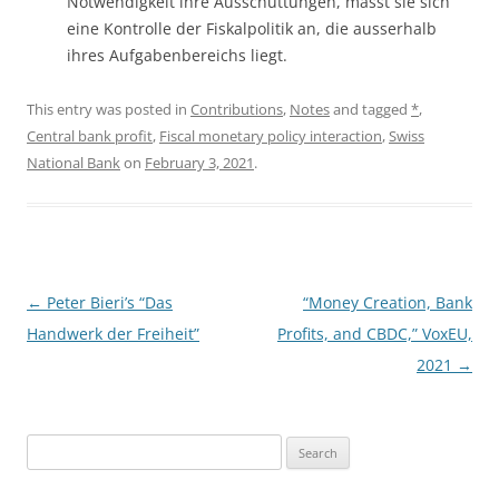
Notwendigkeit ihre Ausschüttungen, masst sie sich
eine Kontrolle der Fiskalpolitik an, die ausserhalb
ihres Aufgabenbereichs liegt.
This entry was posted in
Contributions
,
Notes
and tagged
*
,
Central bank profit
,
Fiscal monetary policy interaction
,
Swiss
National Bank
on
February 3, 2021
.
Post
←
Peter Bieri’s “Das
“Money Creation, Bank
navigation
Handwerk der Freiheit”
Profits, and CBDC,” VoxEU,
2021
→
Search
for: