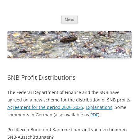
Skip
to
Dirk Niepelt
content
πάντα ῥεῖ
Menu
SNB Profit Distributions
The Federal Department of Finance and the SNB have
agreed on a new scheme for the distribution of SNB profits.
Agreement for the period 2020-2025
,
Explanations
. Some
comments in German (also available as
PDF
):
Profitieren Bund und Kantone finanziell von den höheren
SNB-Ausschüttungen?